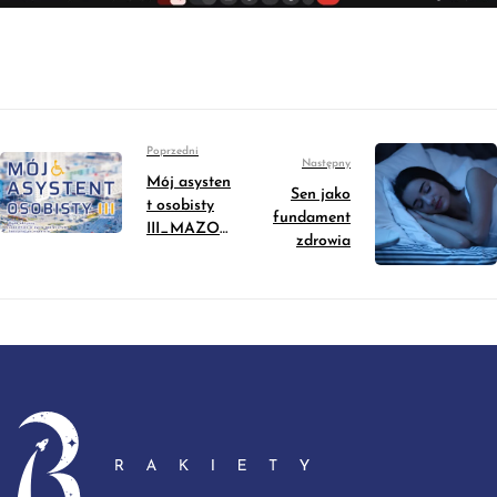
Poprzedni
Następny
Mój asysten
Sen jako
t osobisty
fundament
III_MAZO
zdrowia
WSZE