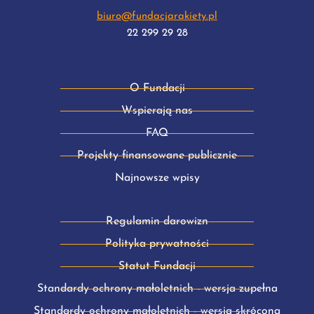
biuro@fundacjarakiety.pl
22 299 29 28
O Fundacji
Wspierają nas
FAQ
Projekty finansowane publicznie
Najnowsze wpisy
Regulamin darowizn
Polityka prywatności
Statut Fundacji
Standardy ochrony małoletnich - wersja zupełna
Standardy ochrony małoletnich - wersja skrócona