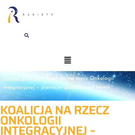
Strona główna
»
Koalicja na rzecz Onkologii
Integracyjnej – pierwsze spotkanie za nami!
KOALICJA NA RZECZ
ONKOLOGII
INTEGRACYJNEJ –