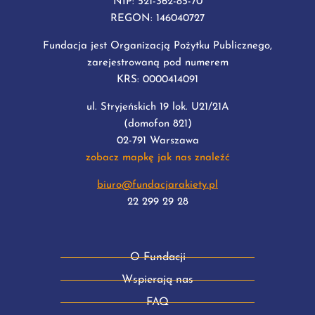
NIP: 521-362-85-70
REGON: 146040727
Fundacja jest Organizacją Pożytku Publicznego,
zarejestrowaną pod numerem
KRS: 0000414091
ul. Stryjeńskich 19 lok. U21/21A
(domofon 821)
02-791 Warszawa
zobacz mapkę jak nas znaleźć
biuro@fundacjarakiety.pl
22 299 29 28
O Fundacji
Wspierają nas
FAQ