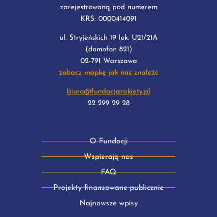
zarejestrowaną pod numerem
KRS: 0000414091
ul. Stryjeńskich 19 lok. U21/21A
(domofon 821)
02-791 Warszawa
zobacz mapkę jak nas znaleźć
biuro@fundacjarakiety.pl
22 299 29 28
O Fundacji
Wspierają nas
FAQ
Projekty finansowane publicznie
Najnowsze wpisy