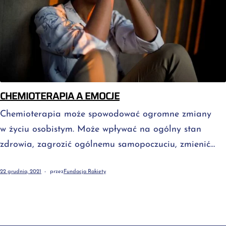
CHEMIOTERAPIA A EMOCJE
Chemioterapia może spowodować ogromne zmiany
w życiu osobistym. Może wpływać na ogólny stan
zdrowia, zagrozić ogólnemu samopoczuciu, zmienić
codzienny plan zajęć i obciążyć relacje międzyludzkie.
22 grudnia, 2021
przez
Fundacja Rakiety
Nic dziwnego więc, że wiele osób czuje lęk, obawę lub
złość w jakimś momencie leczenia. Emocje
te są zupełnie normalne i zrozumiałe, ale mogą być
niepokojące. Szczęśliwie istnieją sposoby radzenia