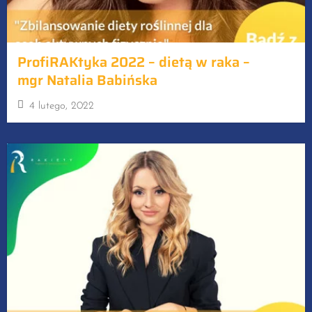
ProfiRAKtyka 2022 – dietą w raka –
mgr Natalia Babińska
4 lutego, 2022