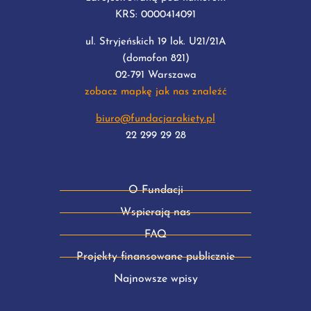
KRS: 0000414091
ul. Stryjeńskich 19 lok. U21/21A
(domofon 821)
02-791 Warszawa
zobacz mapkę jak nas znaleźć
biuro@fundacjarakiety.pl
22 299 29 28
O Fundacji
Wspierają nas
FAQ
Projekty finansowane publicznie
Najnowsze wpisy