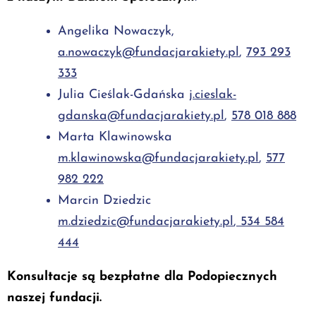
Angelika Nowaczyk,
a.nowaczyk@fundacjarakiety.pl
,
793 293
333
Julia Cieślak-Gdańska
j.cieslak-
gdanska@fundacjarakiety.pl
,
578 018 888
Marta Klawinowska
m.klawinowska@fundacjarakiety.pl
,
577
982 222
Marcin Dziedzic
m.dziedzic@fundacjarakiety.pl
,
534 584
444
Konsultacje są bezpłatne dla Podopiecznych
naszej fundacji.