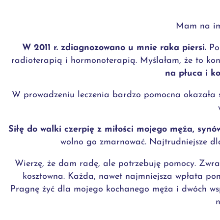
Mam na imi
W 2011 r. zdiagnozowano u mnie raka piersi.
Po 
radioterapią i hormonoterapią. Myślałam, że to koni
na płuca i ko
W prowadzeniu leczenia bardzo pomocna okazała si
Siłę do walki czerpię z miłości mojego męża, synów
wolno go zmarnować. Najtrudniejsze dla 
Wierzę, że dam radę, ale potrzebuję pomocy. Zwrac
kosztowna. Każda, nawet najmniejsza wpłata pom
Pragnę żyć dla mojego kochanego męża i dwóch wspani
n