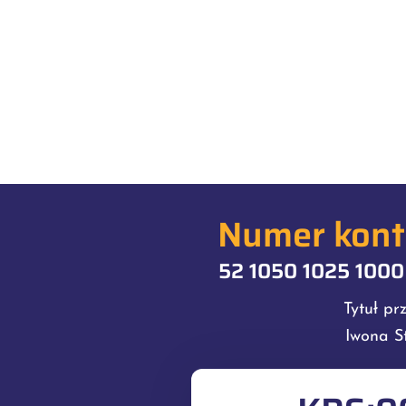
Numer konta
52 1050 1025 100
Tytuł pr
Iwona S