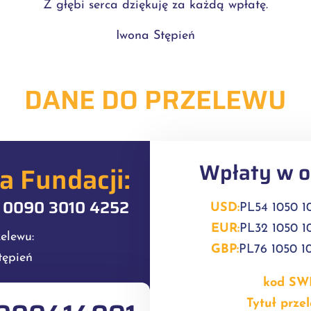
Z głębi serca dziękuję za każdą wpłatę.
Iwona Stępień
DANE DO PRZELEWU
Wpłaty w o
 Fundacji:
0 0090 3010 4252
USD:
PL54 1050 1
EUR:
PL32 1050 1
zelewu:
GBP:
PL76 1050 1
tępień
kod SWI
Tytuł prze