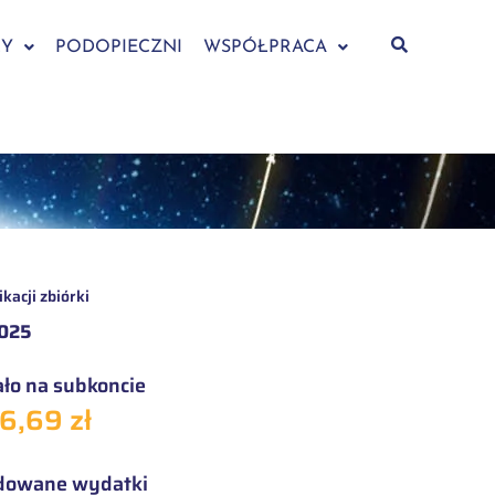
CY
PODOPIECZNI
WSPÓŁPRACA
kacji zbiórki
2025
ło na subkoncie
6,69 zł
dowane wydatki