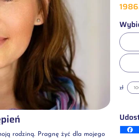
1986
Wybi
zł
Udost
ępień
moją rodziną. Pragnę żyć dla mojego