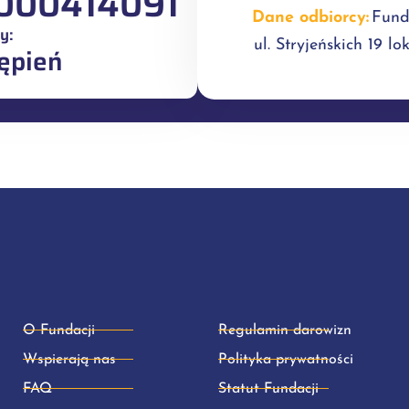
000414091
Dane odbiorcy:
Fund
y:
ul. Stryjeńskich 19 l
ępień
O Fundacji
Regulamin darowizn
Wspierają nas
Polityka prywatności
FAQ
Statut Fundacji