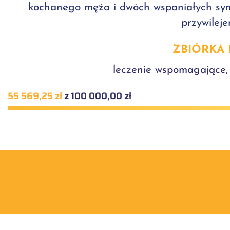
kochanego męża i dwóch wspaniałych synó
przywileje
ZBIÓRKA 
leczenie wspomagające, 
55 569,25 zł
z 100 000,00 zł