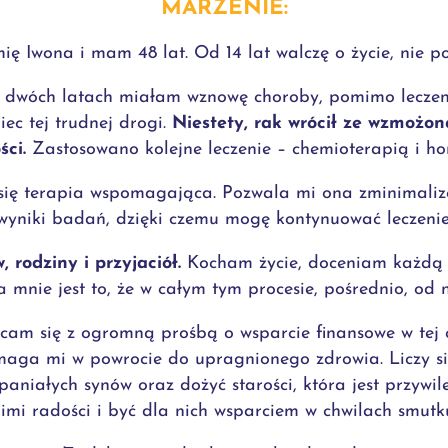
MARZENIE:
ę Iwona i mam 48 lat. Od 14 lat walczę o życie, nie po
dwóch latach miałam wznowę choroby, pomimo leczenia
ec tej trudnej drogi.
Niestety, rak wrócił ze wzmożon
ści.
Zastosowano kolejne leczenie – chemioterapią i h
ę terapia wspomagająca. Pozwala mi ona zminimalizo
wyniki badań, dzięki czemu mogę kontynuować leczenie
, rodziny i przyjaciół.
Kocham życie, doceniam każdą j
mnie jest to, że w całym tym procesie, pośrednio, od n
am się z ogromną prośbą o wsparcie finansowe w tej c
aga mi w powrocie do upragnionego zdrowia. Liczy si
ałych synów oraz dożyć starości, która jest przywilej
imi radości i być dla nich wsparciem w chwilach smutk