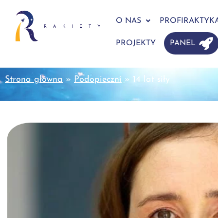
O NAS
PROFIRAKTYK
PROJEKTY
PANEL
Strona główna
»
Podopieczni
»
14 lat siły